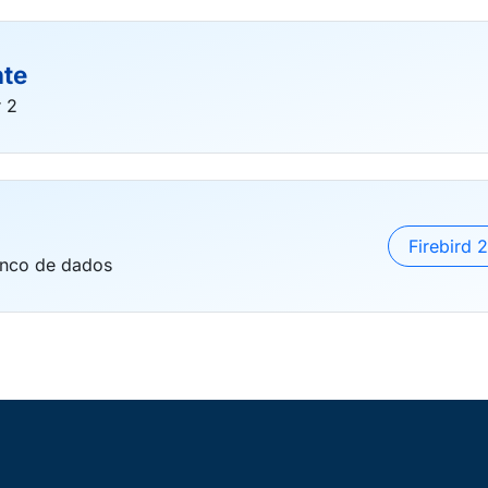
nte
r 2
Firebird 2
anco de dados