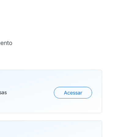
mento
sas
Acessar